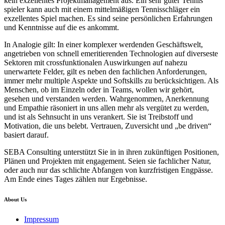
kein exzellentes Projektmanagement aus. Ein sehr guter Tennis
spieler kann auch mit einem mittelmäßigen Tennisschläger ein
exzellentes Spiel machen. Es sind seine persönlichen Erfahrungen
und Kenntnisse auf die es ankommt.
In Analogie gilt: In einer komplexer werdenden Geschäftswelt,
angetrieben von schnell emeritierenden Technologien auf diverseste
Sektoren mit crossfunktionalen Auswirkungen auf nahezu
unerwartete Felder, gilt es neben den fachlichen Anforderungen,
immer mehr multiple Aspekte und Softskills zu berücksichtigen. Als
Menschen, ob im Einzeln oder in Teams, wollen wir gehört,
gesehen und verstanden werden. Wahrgenommen, Anerkennung
und Empathie räsoniert in uns allen mehr als vergütet zu werden,
und ist als Sehnsucht in uns verankert. Sie ist Treibstoff und
Motivation, die uns belebt. Vertrauen, Zuversicht und „be driven“
basiert darauf.
SEBA Consulting unterstützt Sie in in ihren zukünftigen Positionen,
Plänen und Projekten mit engagement. Seien sie fachlicher Natur,
oder auch nur das schlichte Abfangen von kurzfristigen Engpässe.
Am Ende eines Tages zählen nur Ergebnisse.
About Us
Impressum