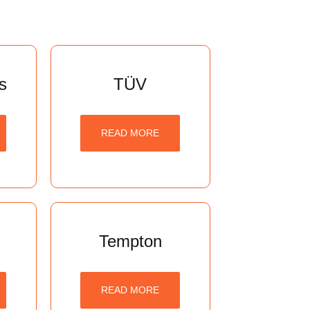
s
TÜV
READ MORE
Tempton
READ MORE