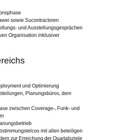
ionsphase
awei sowie Sucontractoren
tellungs- und Ausstellungsgesprächen
uen Organisation inklusiver
reichs
Deployment und Optimierung
bteilungen, Planungsbüros, dem
hase zwischen Coverage-, Funk- und
am
lanungsbetrieb
bstimmungstelcos mit allen beteiligen
dern zur Erreichung der Quartalsziele